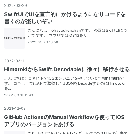
2022
-
03
-
29
SwiftUIでUIを宣言的にかけるようになりコードを
書くのが楽しいぞい
こんにちは、ohayoukenchanです。 今回はSwiftUIにつ
いてです。 ママリではiOS13をサ…
2022-03-29 10:58
2022
-
03
-
11
HimotokiからSwift.Decodableに徐々に移行させる
こんにちは！コネヒトでiOSエンジニアをやっていますyanamuraで
す。 コネヒトではAPIで取得したJSONをDecodeするのにHimotoki
を…
2022-03-11 11:40
2021
-
12
-
03
GitHub ActionsのManual Workflowを使ってiOS
アプリのバージョンをあげる
これはiOSアドベントカレンダーその2の３日目の記事で